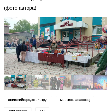
(фото автора)
анивскийгородскойокруг
мэрсветланашвец
деньроссии
рдк