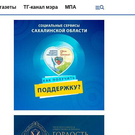
газеты
ТГ-канал мэра
МПА