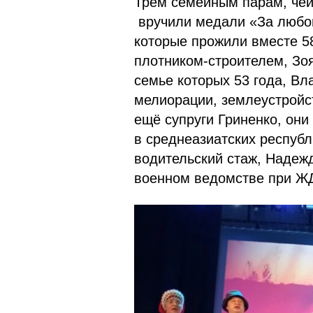
Трём семейным парам, чей
вручили медали «За любов
которые прожили вместе 5
плотником-строителем, Зо
семье которых 53 года, Вл
мелиорации, землеустройс
ещё супруги Гриненко, они 
в среднеазиатских респуб
водительский стаж, Надежд
военном ведомстве при Ж