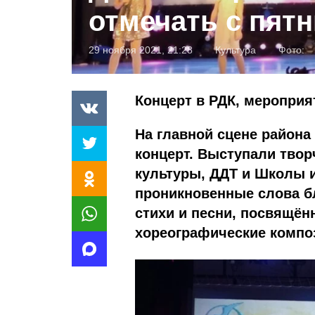
отмечать с пят
29 ноября 2021, 21:28
Культура
Фото:
Концерт в РДК, мероприя
На главной сцене района
концерт. Выступали твор
культуры, ДДТ и Школы 
проникновенные слова б
стихи и песни, посвящё
хореографические компо