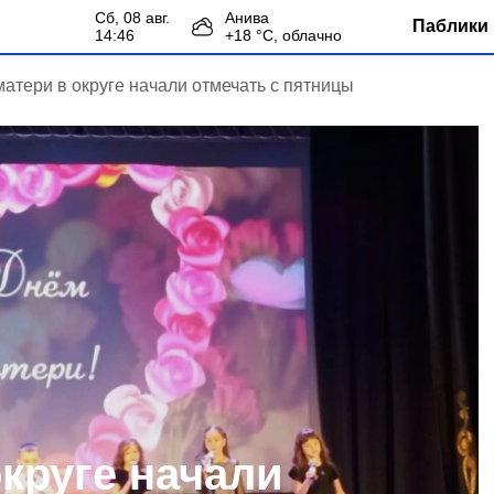
сб, 08 авг.
Анива
Паблики 
14:46
+
18
°С,
облачно
матери в округе начали отмечать с пятницы
круге начали