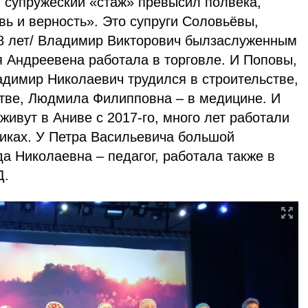
 супружеский «стаж» превысил полвека,
ь и верность». Это супруги Соловьёвы,
8 лет/ Владимир Викторович былзаслуженным
я Андреевена работала в торговле. И Поповы,
адимир Николаевич трудился в строительстве,
тве, Людмила Филипповна – в медицине. И
живут в Аниве с 2017-го, много лет работали
ликах. У Петра Васильевича большой
а Николаевна – педагог, работала также в
Д.