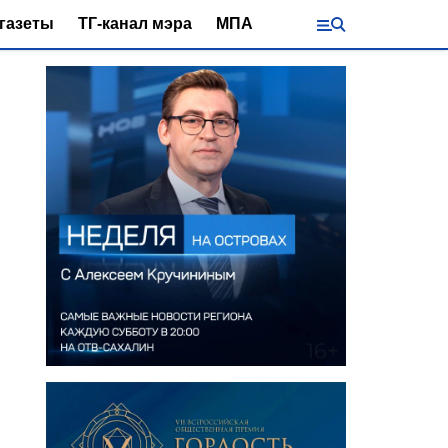
газеты
ТГ-канал мэра
МПА