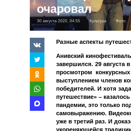
очаровал
30 августа 2020, 04:55
Культура
Фото:
Разные аспекты путешест
Анивский кинофестивал
завершился. 29 августа 
просмотром конкурсных 
выступлением членов ко
победителей. И хотя зад
путешествие» – казалось
пандемии, это только по
самовыражению. Видеокон
уже в третий раз. И дока
укореняющейся традиции.