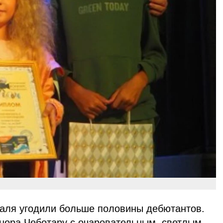
аля угодили больше половины дебютантов.
онора Чеботару с очаровательным, светлым