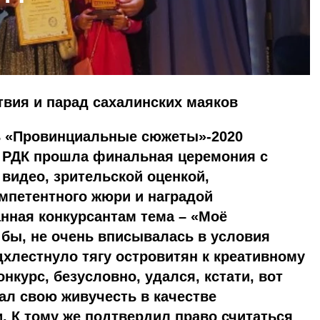
вия и парад сахалинских маяков
ь «Провинциальные сюжеты»-2020
в РДК прошла финальная церемония с
видео, зрительской оценкой,
мпетентного жюри и наградой
анная конкурсантам тема – «Моё
 бы, не очень вписывалась в условия
дхлестнуло тягу островитян к креативному
курс, безусловно, удался, кстати, вот
зал свою живучесть в качестве
 К тому же подтвердил право считаться