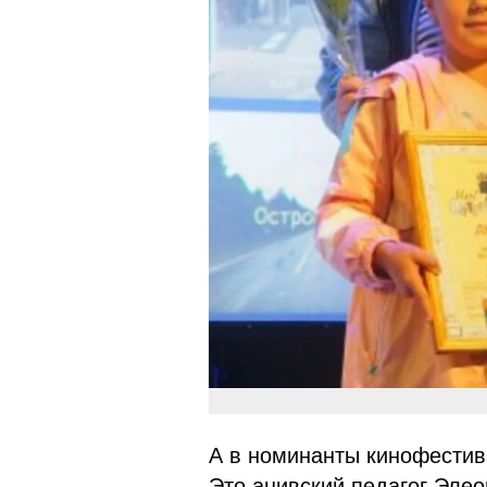
А в номинанты кинофестив
Это анивский педагог Эле