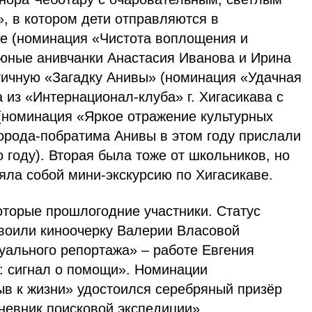
, в котором дети отправляются в
е (номинация «Чистота воплощения и
 юные анивчанки Анастасия Иванова и Ирина
ичную «Загадку Анивы» (номинация «Удачная
а из «Интернационал-клуба» г. Хигасикава с
(номинация «Яркое отражение культурных
города-побратима Анивы в этом году прислали
о году). Вторая была тоже от школьников, но
ляла собой мини-экскурсию по Хигасикаве.
торые прошлогодние участники. Статус
воили киноочерку Валерии Власовой
уального репортажа» – работе Евгения
 сигнал о помощи». Номинации
ыв к жизни» удостоился серебряный призёр
невник поисковой экспедиции».