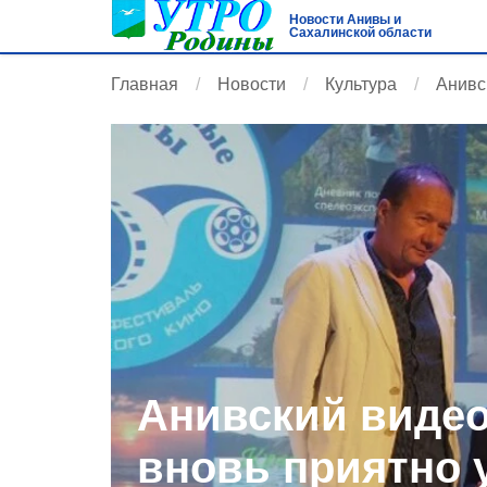
Новости Анивы и
Сахалинской области
Главная
Новости
Культура
Анивс
Анивский видео
вновь приятно 