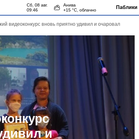
сб, 08 авг.
Анива
Паблики 
09:46
+
15
°С,
облачно
кий видеоконкурс вновь приятно удивил и очаровал
конкурс
удивил и