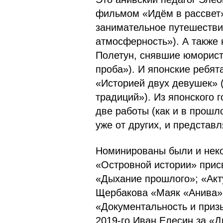
фильмом «Идём в рассвет»
занимательное путешестви
атмосферность»). А также
Полетун, снявшие юморист
проба»). И японские ребят
«Историей двух девушек» 
традиций»). Из японского 
две работы (как и в прошл
уже от других, и представ
Номинированы были и неко
«Островной истории» прис
«Дыхание прошлого»; «Акт
Щербакова «Маяк «Анива»:
«Документальность и приз
2019-го Иван Елесин за «Д