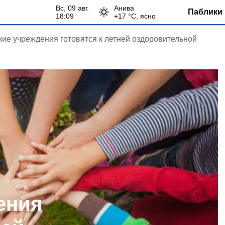
вс, 09 авг.
Анива
Паблики 
18:09
+
17
°С,
ясно
кие учреждения готовятся к летней оздоровительной
ения