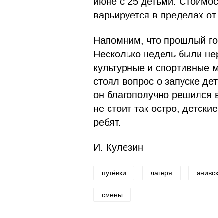
июне с 25 детьми. Стоимос
варьируется в пределах от
Напомним, что прошлый го
Несколько недель были не
культурные и спортивные м
стоял вопрос о запуске де
он благополучно решился 
не стоит так остро, детски
ребят.
И. Кулезин
путёвки
лагеря
анивск
смены