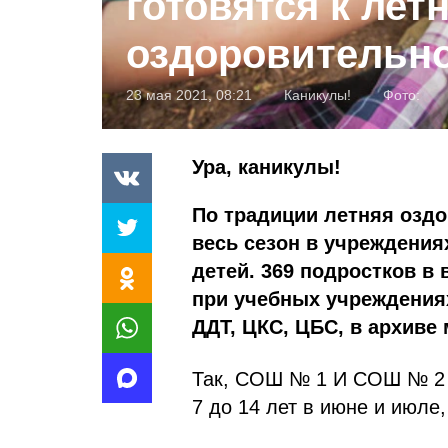
готовятся к лет
оздоровительн
23 мая 2021, 08:21
Каникулы!
Фото:
Ура, каникулы!
По традиции летняя оздо
весь сезон в учреждения
детей. 369 подростков в 
при учебных учреждениях
ДДТ, ЦКС, ЦБС, в архиве
Так, СОШ № 1 И СОШ № 2 г
7 до 14 лет в июне и июле