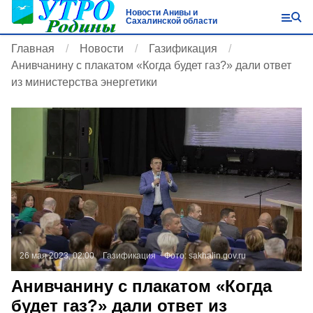
Новости Анивы и
Сахалинской области
Главная
Новости
Газификация
Анивчанину с плакатом «Когда будет газ?» дали ответ
из министерства энергетики
26 мая 2023, 02:00
Газификация
Фото:
sakhalin.gov.ru
Анивчанину с плакатом «Когда
будет газ?» дали ответ из