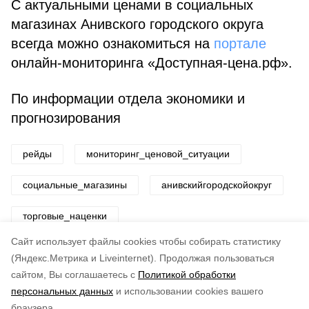
С актуальными ценами в социальных
магазинах Анивского городского округа
всегда можно ознакомиться на
портале
онлайн-мониторинга «Доступная-цена.рф».
По информации отдела экономики и
прогнозирования
рейды
мониторинг_ценовой_ситуации
социальные_магазины
анивскийгородскойокруг
торговые_наценки
Cайт использует файлы cookies чтобы собирать статистику
Авторы:
ADMIN admin
(Яндекс.Метрика и Liveinternet).
Продолжая пользоваться
сайтом, Вы соглашаетесь с
Политикой обработки
Понравилась статья?
персональных данных
и использовании cookies вашего
по оценке
3
пользователей
браузера.