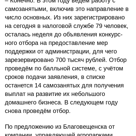
– Конечно. В этом году ведём ра­боту с
самозанятыми, включив это направление в
число основных. Из них зарегистрировано
на сегодня в налоговой службе 79 человек,
оста­лась неделя до объявления конкурс­
ного отбора на предоставление мер
поддержки от администрации, для чего
зарезервировано 700 тысяч ру­блей. Отбор
проведём по балльной системе, с учётом
сроков подачи заявления, в списке
останется 14 са­мозанятых для получения
выплат на развитие их небольшого
домашнего бизнеса. В следующем году
снова проведём отбор.
По предложению из Благове­щенска от
компании, управляющей агропарками,