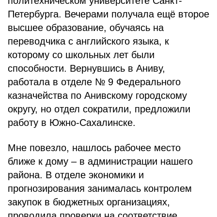
политехническом университете Санкт-
Петербурга. Вечерами полу­чала ещё второе
высшее образо­вание, обучаясь на
переводчика с английского языка, к
которому со школьных лет были
способности. Вернувшись в Аниву,
работала в отделе № 9 Федерального
казначей­ства по Анивскому городскому
окру­гу, но отдел сократили, предложили
работу в Южно-Сахалинске.
Мне повезло, нашлось рабочее ме­сто
ближе к дому – в администрации нашего
района. В отделе экономики и
прогнозирования занималась контролем
закупок в бюджетных организаци­ях,
проводила проверки на соответ­ствие