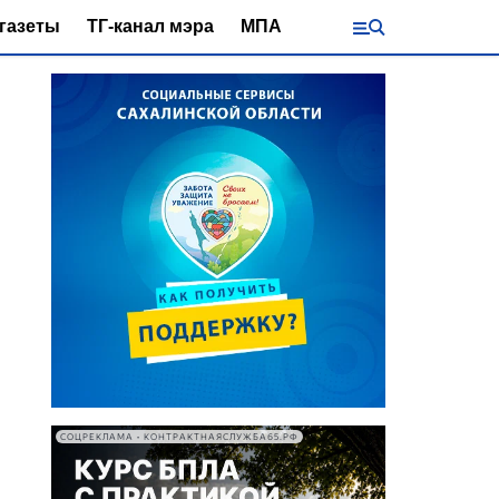
газеты
ТГ-канал мэра
МПА
СОЦРЕКЛАМА • КОНТРАКТНАЯСЛУЖБА65.РФ