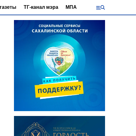
газеты
ТГ-канал мэра
МПА