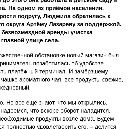
 до этого она работала в детском саду и
ла. На одном из приёмов населения,
рости подругу, Людмила обратилась к
го округа Артёму Лазареву за поддержкой.
 безвозмездной аренды участка
главной улице села.
оржественной обстановке новый магазин был
приниматель позаботилась об удобстве
есть платёжный терминал. И замёрзшему
в чашке ароматного чая, все продукты свежие,
ежедневный.
о. Не все ещё знают, что мы открылись.
надеемся, что вскоре оборот наладится.
необходимые продукты возле дома. Будем
ся полностью удовлетворить его, – делится