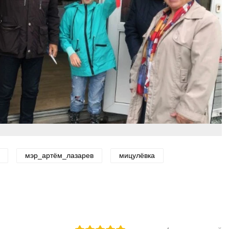
мэр_артём_лазарев
мицулёвка