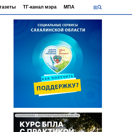
газеты
ТГ-канал мэра
МПА
СОЦРЕКЛАМА • КОНТРАКТНАЯСЛУЖБА65.РФ