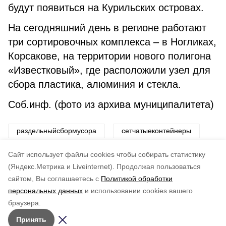
будут появиться на Курильских островах.
На сегодняшний день в регионе работают
три сортировочных комплекса – в Ногликах,
Корсакове, на территории нового полигона
«Известковый», где расположили узел для
сбора пластика, алюминия и стекла.
Соб.инф. (фото из архива муниципалитета)
раздельныйсбормусора
сетчатыеконтейнеры
нацпроект
экология
Cайт использует файлы cookies чтобы собирать статистику
(Яндекс.Метрика и Liveinternet).
Продолжая пользоваться
сайтом, Вы соглашаетесь с
Политикой обработки
Понравилась статья?
персональных данных
и использовании cookies вашего
по оценке
5
пользователей
браузера.
5
4
3
2
1
Принять