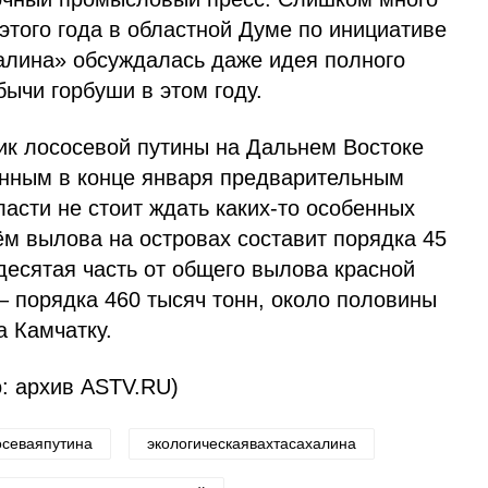
 этого года в областной Думе по инициативе
алина» обсуждалась даже идея полного
ычи горбуши в этом году.
ик лососевой путины на Дальнем Востоке
енным в конце января предварительным
асти не стоит ждать каких-то особенных
м вылова на островах составит порядка 45
десятая часть от общего вылова красной
– порядка 460 тысяч тонн, около половины
а Камчатку.
осеваяпутина
экологическаявахтасахалина