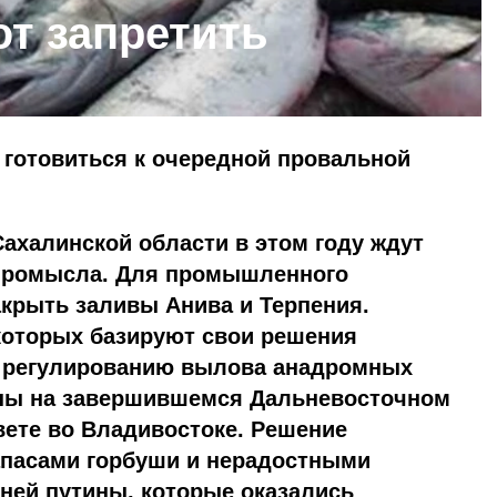
т запретить
готовиться к очередной провальной
ахалинской области в этом году ждут
промысла. Для промышленного
крыть заливы Анива и Терпения.
которых базируют свои решения
 регулированию вылова анадромных
ны на завершившемся Дальневосточном
ете во Владивостоке. Решение
апасами горбуши и нерадостными
ней путины, которые оказались