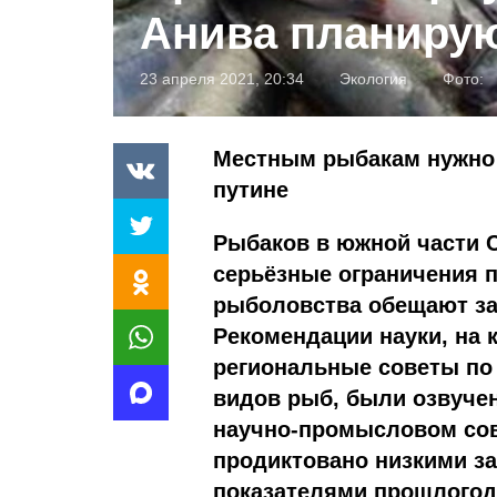
Анива планирую
23 апреля 2021, 20:34
Экология
Фото:
Местным рыбакам нужно 
путине
Рыбаков в южной части С
серьёзные ограничения 
рыболовства обещают за
Рекомендации науки, на 
региональные советы по
видов рыб, были озвуче
научно-промысловом сов
продиктовано низкими з
показателями прошлогод