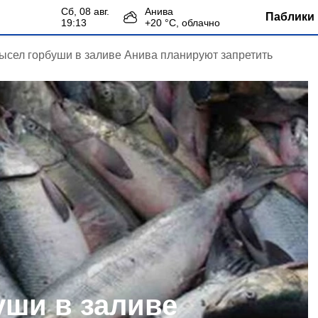
сб, 08 авг.
Анива
Паблики 
19:13
+
20
°С,
облачно
сел горбуши в заливе Анива планируют запретить
ши в заливе