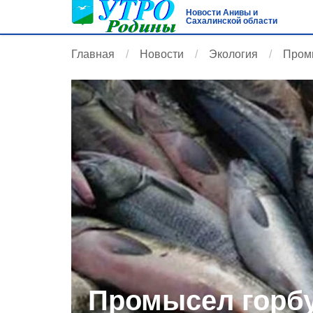
Новости Анивы и
Сахалинской области
Главная
Новости
Экология
Промы
Промысел горбу