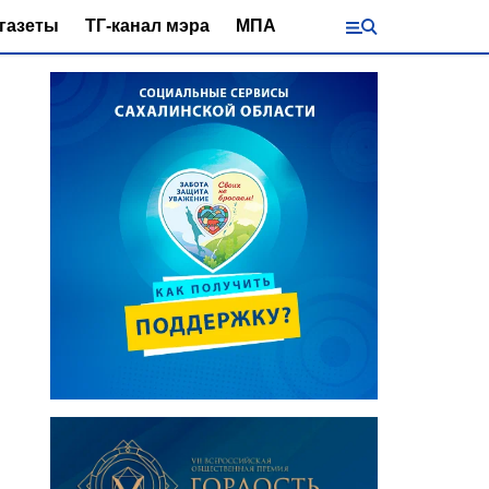
газеты
ТГ-канал мэра
МПА