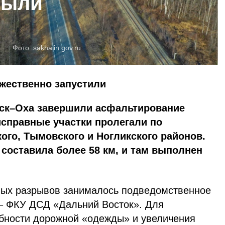
рыли
Фото:
sakhalin.gov.ru
жественно запустили
ск–Оха завершили асфальтирование
исправные участки пролегали по
го, Тымовского и Ногликского районов.
составила более 58 км, и там выполнен
вых разрывов занималось подведомственное
– ФКУ ДСД «Дальний Восток». Для
бности дорожной «одежды» и увеличения