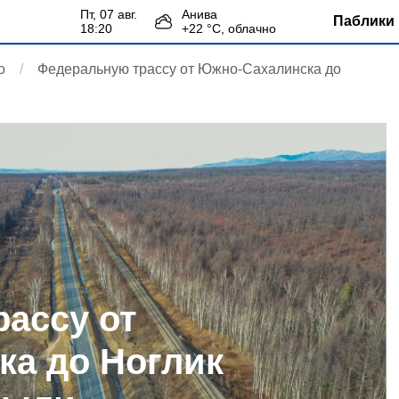
пт, 07 авг.
Анива
Паблики 
18:20
+
22
°С,
облачно
о
Федеральную трассу от Южно-Сахалинска до
ассу от
а до Ноглик