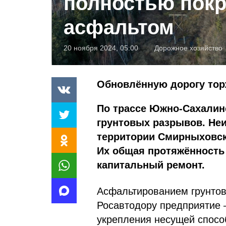
полностью пок
асфальтом
20 ноября 2024, 05:00
Дорожное хозяйство
Обновлённую дорогу тор
По трассе Южно-Сахалин
грунтовых разрывов. Не
территории Смирныховско
Их общая протяжённость 
капитальный ремонт.
Асфальтированием грунто
Росавтодору предприятие 
укрепления несущей спосо