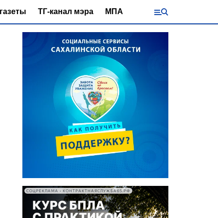
газеты
ТГ-канал мэра
МПА
СОЦРЕКЛАМА • КОНТРАКТНАЯСЛУЖБА65.РФ