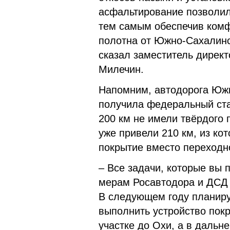
асфальтирование позволило
тем самым обеспечив комф
полотна от Южно-Сахалинск
сказал заместитель дирек
Милечин.
Напомним, автодорога Южн
получила федеральный ста
200 км не имели твёрдого 
уже привели 210 км, из ко
покрытие вместо переходн
– Все задачи, которые вы
мерам Росавтодора и ДСД 
В следующем году планиру
выполнить устройство пок
участке до Охи, а в дальн