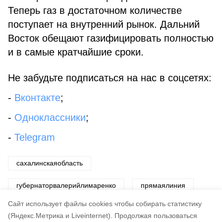
Теперь газ в достаточном количестве
поступает на внутренний рынок. Дальний
Восток обещают газифицировать полностью
и в самые кратчайшие сроки.
Не забудьте подписаться на нас в соцсетях:
-
Вконтакте
;
-
Одноклассники
;
-
Telegram
сахалинскаяобласть
губернаторвалерийлимаренко
прямаялиния
Cайт использует файлы cookies чтобы собирать статистику
Авторы:
Департамент информационной политики ПСО
(Яндекс.Метрика и Liveinternet).
Продолжая пользоваться