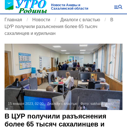
Новости Анивы и
Сахалинской области
Главная
Новости
Диалоги с властью
В
ЦУР получили разъяснения более 65 тысяч
сахалинцев и курильчан
15 января 2023, 02:00
Диалоги с властью
Фото:
sakhalin.gov.ru
В ЦУР получили разъяснения
более 65 тысяч сахалинцев и