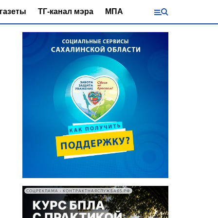
газеты
ТГ-канал мэра
МПА
СОЦРЕКЛАМА • КОНТРАКТНАЯСЛУЖБА65.РФ