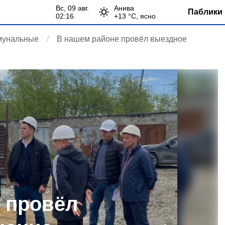
вс, 09 авг.
Анива
Паблики 
02:16
+
13
°С,
ясно
мунальные
В нашем районе провёл выездное
 провёл