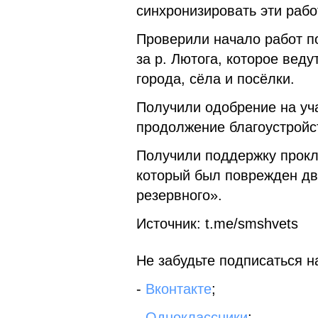
синхронизировать эти рабо
Проверили начало работ п
за р. Лютога, которое вед
города, сёла и посёлки.
Получили одобрение на уч
продолжение благоустройст
Получили поддержку прокл
который был поврежден два
резервного».
Источник: t.me/smshvets
Не забудьте подписаться на
-
Вконтакте
;
-
Одноклассники
;