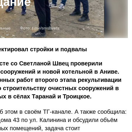
щание
льные
Фото:
t.me/smshvets
ектировал стройки и подвалы
сте со Светланой Швец проверили
сооружений и новой котельной в Аниве.
ных работ второго этапа рекультивации
о строительству очистных сооружений в
х в сёлах Таранай и Троицкое.
б этом в своём ТГ-канале. А также сообщила:
ома 43 по ул. Калинина и обсудили объём
ных помещений, задача стоит