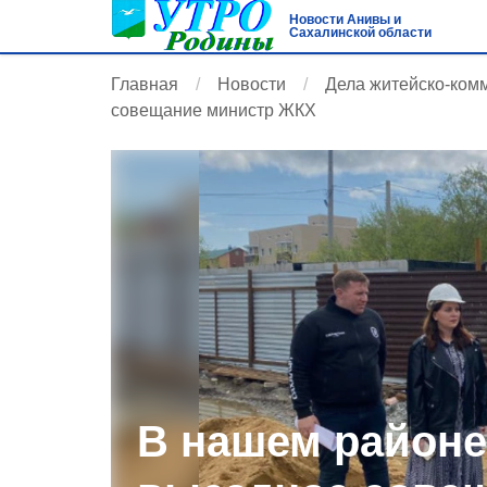
Новости Анивы и
Сахалинской области
Главная
Новости
Дела житейско-ком
совещание министр ЖКХ
В нашем районе