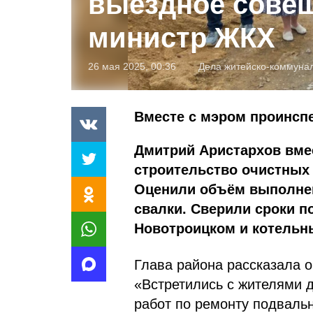
выездное сове
министр ЖКХ
26 мая 2025, 00:36
Дела житейско-коммуна
Вместе с мэром проинсп
Дмитрий Аристархов вме
строительство очистных 
Оценили объём выполнен
свалки. Сверили сроки п
Новотроицком и котельны
Глава района рассказала о
«Встретились с жителями д
работ по ремонту подваль