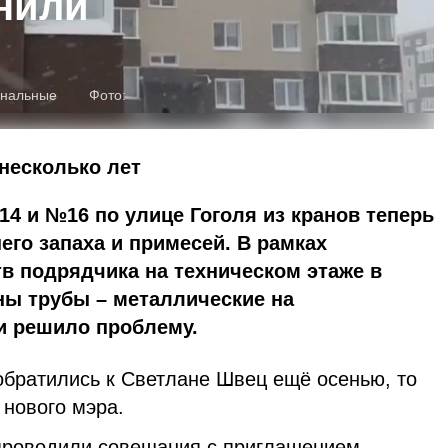
нили
унальные
Фото:
несколько лет
4 и №16 по улице Гоголя из кранов теперь
его запаха и примесей. В рамках
в подрядчика на техническом этаже в
ны трубы – металлические на
и решило проблему.
братились к Светлане Швец ещё осенью, то
 нового мэра.
проводили совещания с приглашением