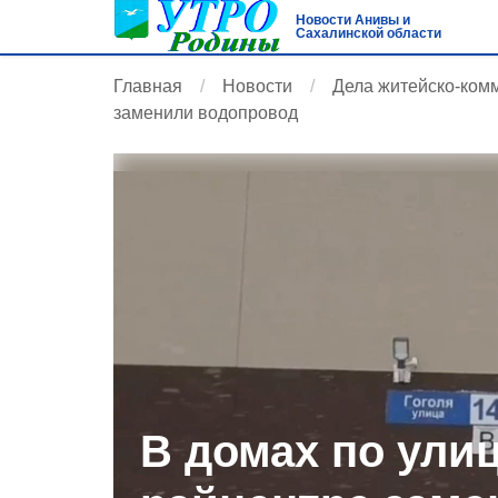
Новости Анивы и
Сахалинской области
Главная
Новости
Дела житейско-ком
заменили водопровод
В домах по улиц