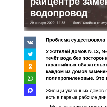
райцентре заме
водопровод
29 января 2022, 14:38
Дела житейско-комм
Проблема существовала 
У жителей домов №12, №1
течёт вода без посторонн
гарантийных обязательст
каждом из домов замене
полипропиленовые. Это 
Жильцы указанных домов о
есть в первые рабочие дни
– Мы выезжали на место, 