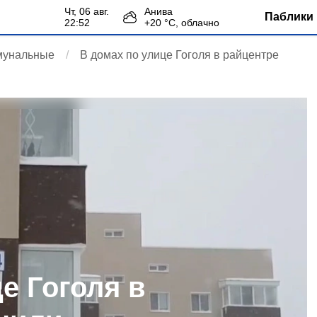
чт, 06 авг.
Анива
Паблики 
22:52
+
20
°С,
облачно
мунальные
В домах по улице Гоголя в райцентре
е Гоголя в