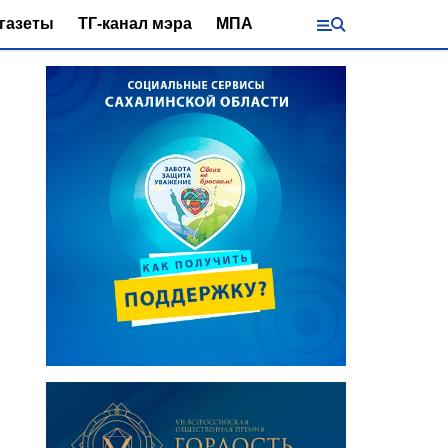
газеты
ТГ-канал мэра
МПА