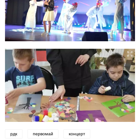
рдк
первомай
концерт