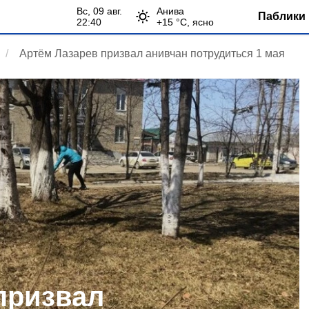
вс, 09 авг.
Анива
Паблики 
22:40
+
15
°С,
ясно
Артём Лазарев призвал анивчан потрудиться 1 мая
призвал