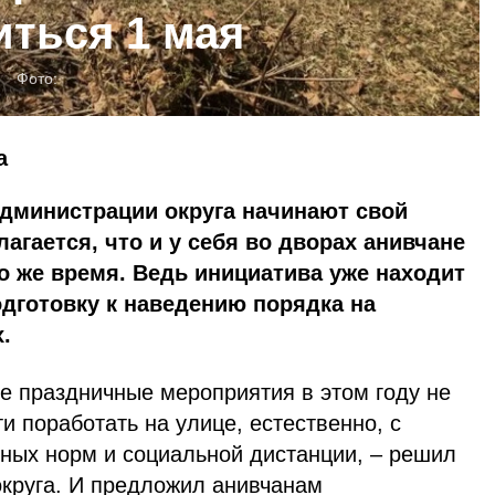
иться 1 мая
Фото:
а
администрации округа начинают свой
лагается, что и у себя во дворах анивчане
о же время. Ведь инициатива уже находит
одготовку к наведению порядка на
.
е праздничные мероприятия в этом году не
и поработать на улице, естественно, с
ных норм и социальной дистанции, – решил
округа. И предложил анивчанам