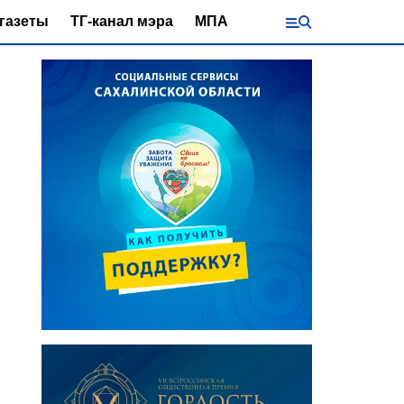
газеты
ТГ-канал мэра
МПА