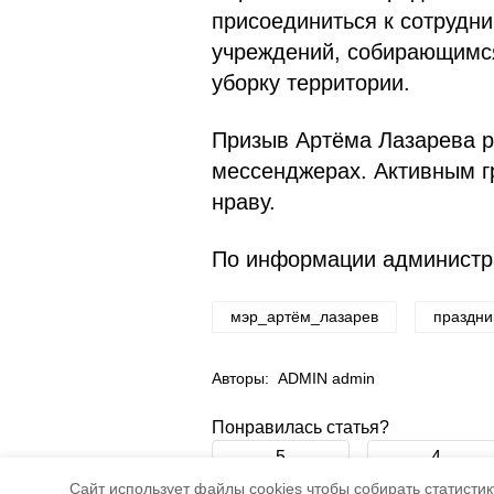
присоединиться к сотрудн
учреждений, собирающимся
уборку территории.
Призыв Артёма Лазарева р
мессенджерах. Активным г
нраву.
По информации администр
мэр_артём_лазарев
праздни
Авторы:
ADMIN admin
Понравилась статья?
5
4
Cайт использует файлы cookies чтобы собирать статистику