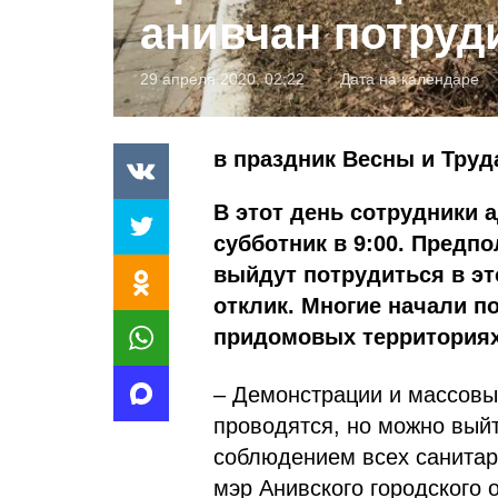
анивчан потруд
29 апреля 2020, 02:22
Дата на календаре
в праздник Весны и Труд
В этот день сотрудники 
субботник в 9:00. Предпо
выйдут потрудиться в эт
отклик. Многие начали п
придомовых территориях
– Демонстрации и массовы
проводятся, но можно выйт
соблюдением всех санитар
мэр Анивского городского 