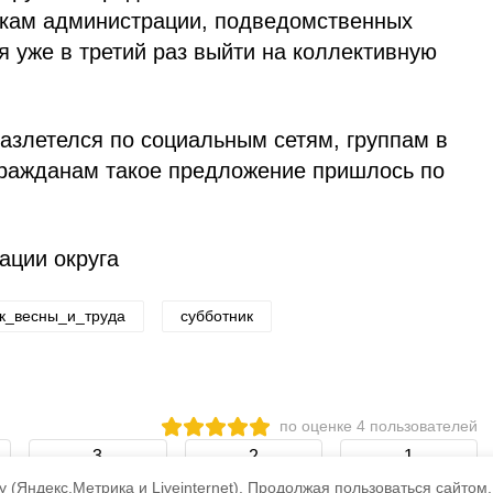
икам администрации, подведомственных
 уже в третий раз выйти на коллективную
азлетелся по социальным сетям, группам в
ражданам такое предложение пришлось по
ации округа
к_весны_и_труда
субботник
по оценке
4
пользователей
3
2
1
 (Яндекс.Метрика и Liveinternet).
Продолжая пользоваться сайтом,