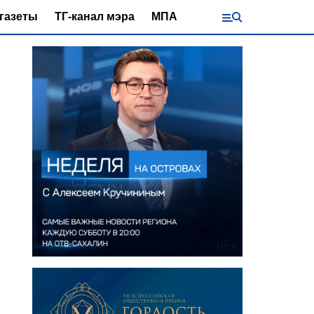
газеты
ТГ-канал мэра
МПА