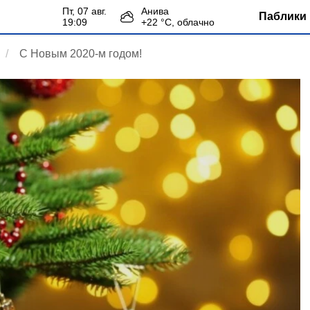
пт, 07 авг.
Анива
Паблики 
19:09
+
22
°С,
облачно
С Новым 2020-м годом!