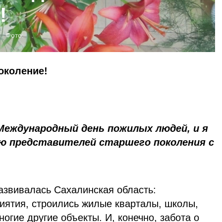
!
Фото:
околение!
Международный день пожилых людей, и я
яю представителей старшего поколения с
азвивалась Сахалинская область:
иятия, строились жилые кварталы, школы,
огие другие объекты. И, конечно, забота о