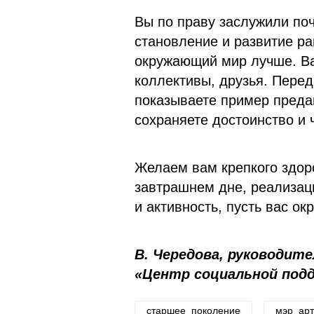
Вы по праву заслужили по
становление и развитие р
окружающий мир лучше. Ва
коллективы, друзья. Пере
показываете пример преда
сохраняете достоинство и 
Желаем вам крепкого здоро
завтрашнем дне, реализаци
и активность, пусть вас о
В. Чередова, руководит
«Центр социальной подд
старшее_поколение
мэр_ар