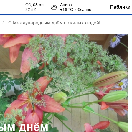
сб, 08 авг.
Анива
Паблики 
22:52
+
16
°С,
облачно
С Международным днём пожилых людей!
ым днём