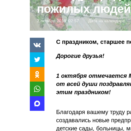
пожилых людей
2 октября 2019, 02:57
Дата на календаре
С праздником, старшее п
Дорогие друзья!
1 октября отмечается 
от всей души поздравл
этим праздником!
Благодаря вашему труду р
создавались новые предпр
детские сады, больницы, мн