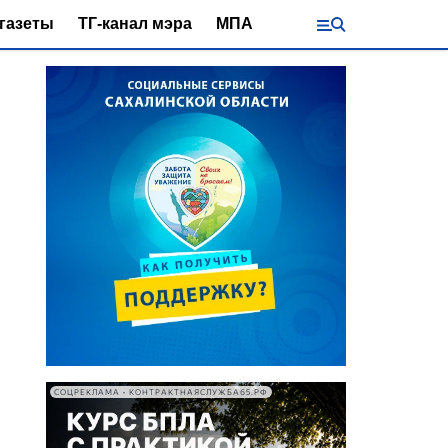
газеты
ТГ-канал мэра
МПА
СОЦРЕКЛАМА • КОНТРАКТНАЯСЛУЖБА65.РФ