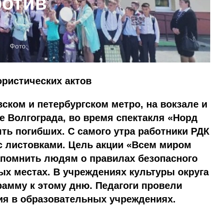
ротив
Фото:
ористических актов
вском и петербургском метро, на вокзале и
 Волгограда, во время спектакля «Норд
ять погибших. С самого утра работники РДК
 листовками. Цель акции «Всем миром
апомнить людям о правилах безопасного
х местах. В учреждениях культуры округа
рамму к этому дню. Педагоги провели
ия в образовательных учреждениях.