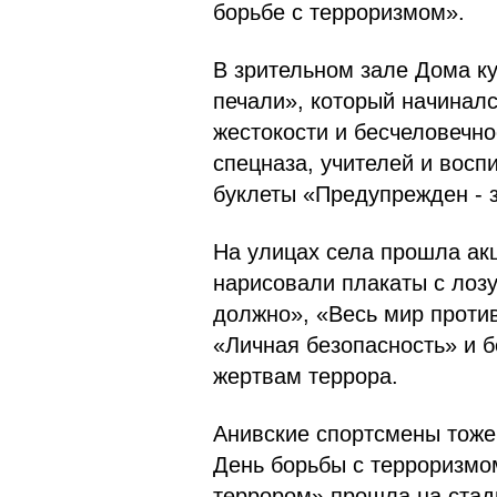
борьбе с терроризмом».
В зрительном зале Дома к
печали», который начинал
жестокости и бесчеловечно
спецназа, учителей и восп
буклеты «Предупрежден - з
На улицах села прошла ак
нарисовали плакаты с лозу
должно», «Весь мир проти
«Личная безопасность» и 
жертвам террора.
Анивские спортсмены тоже
День борьбы с терроризмо
террором» прошла на стади