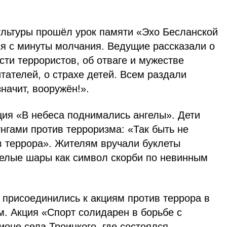
ультуры прошёл урок памяти «Эхо Бесланской
ся с минуты молчания. Ведущие рассказали о
сти террористов, об отваге и мужестве
итателей, о страхе детей. Всем раздали
начит, вооружён!».
ция «В небеса поднимались ангелы». Дети
нгами против терроризма: «Так быть не
в террора». Жителям вручали буклеты
белые шары как символ скорби по невинным
 присоединились к акциям против террора в
м. Акция «Спорт солидарен в борьбе с
оне села Троицкого, где состоялся