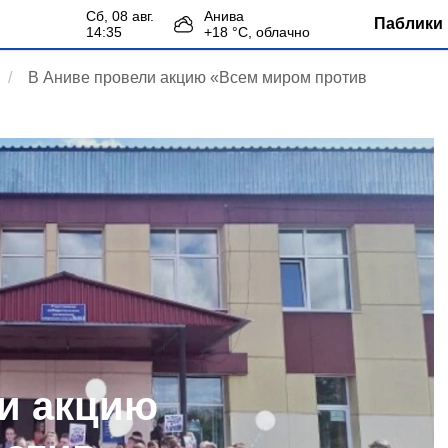
сб, 08 авг.
Анива
Паблики 
14:35
+
18
°С,
облачно
В Аниве провели акцию «Всем миром против
и акцию