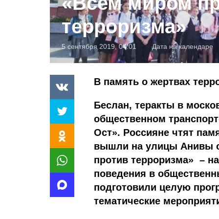
«Всем миром п
терроризма»
5 сентября 2019, 04:01
Дата на календаре
В память о жертвах терр
Беслан, теракты в моско
общественном транспорте
Ост». Россияне чтят пам
вышли на улицы Анивы с
против терроризма» – н
поведения в общественны
подготовили целую прог
тематические мероприят