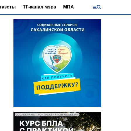
газеты
ТГ-канал мэра
МПА
СОЦРЕКЛАМА • КОНТРАКТНАЯСЛУЖБА65.РФ