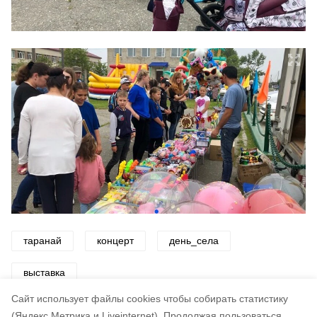
таранай
концерт
день_села
выставка
Cайт использует файлы cookies чтобы собирать статистику
Авторы:
ADMIN admin
(Яндекс.Метрика и Liveinternet).
Продолжая пользоваться