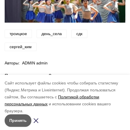
троицкое
день_села
сдк
сергей_ким
Авторы:
ADMIN admin
Понравилась статья?
по оценке
5
пользователей
Cайт использует файлы cookies чтобы собирать статистику
5
4
3
2
1
(Яндекс.Метрика и Liveinternet).
Продолжая пользоваться
сайтом, Вы соглашаетесь с
Политикой обработки
персональных данных
и использовании cookies вашего
браузера.
Принять