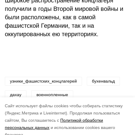
Широкое распространение концлагеря
получили в годы Второй мировой войны и
были расположены, как в самой
фашистской Германии, так и на
оккупированных ею территориях.
узники_фашистских_концлагерей
бухенвальд
дахау
военнопленные
Cайт использует файлы cookies чтобы собирать статистику
Авторы:
ADMIN admin
(Яндекс.Метрика и Liveinternet).
Продолжая пользоваться
сайтом, Вы соглашаетесь с
Политикой обработки
Понравилась статья?
персональных данных
и использовании cookies вашего
по оценке
4
пользователей
браузера.