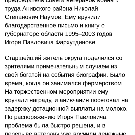
председатель совета ветеранов войны и
труда Анивского района Николай
Степанович Наумов. Ему вручили
благодарственное письмо и книгу о
губернаторе области 1995–2003 годов
Игоря Павловича Фархутдинове.
Старшейший житель округа поделился со
зрителями примечательным случаем из
свой богатой на события биографии. Было
время, когда он занимался фермерством.
На торжественном мероприятии ему
вручали награду, и анивчанин посетовал на
задержку дотационной выплаты на молоко.
По распоряжению Игоря Павловича,
проблема была быстро решена, и в
перерыве ветерану уже вручили денежные