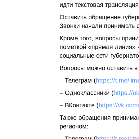
идти текстовая трансляция
Оставить обращение губерн
Звонки начали принимать с
Кроме того, вопросы прин
пометкой «прямая линия» 
социальные сети губернато
Вопросы можно оставить в
– Телеграм (
https://t.me/lim
– Одноклассники (
https://o
– ВКонтакте (
https://vk.com/
Также обращения принимаю
регионом:
– Телеграм (
https://t.me/s/t