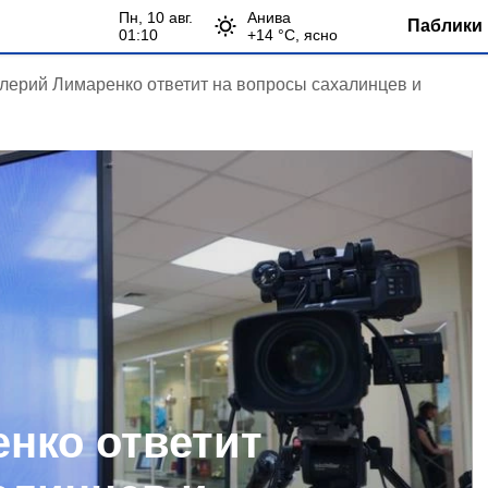
пн, 10 авг.
Анива
Паблики 
01:10
+
14
°С,
ясно
лерий Лимаренко ответит на вопросы сахалинцев и
нко ответит