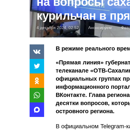
на вопросы сах
курильчан в пр
4 декабря 2024, 02:52
Анонсируем
Фот
В режиме реального врем
«Прямая линия» губернато
телеканале «ОТВ-Сахалин
официальных группах пра
информационного портал
ВКонтакте. Глава регион
десятки вопросов, котор
островного региона.
В официальном Telegram-ка