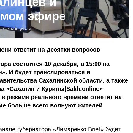
алинцев и
ямом эфире
о:
sakhalin.gov.ru
ени ответит на десятки вопросов
ра состоится 10 декабря, в 15:00 на
». И будет транслироваться в
вительства Сахалинской области, а также
а «Сахалин и Курилы|Sakh.online»
а в режиме реального времени ответит на
ые больше всего волнуют жителей
нале губернатора «Лимаренко Brief» будет