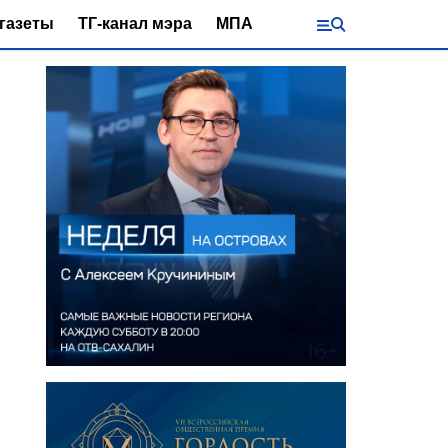
газеты
ТГ-канал мэра
МПА