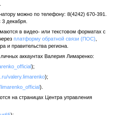
.
атору можно по телефону: 8(4242) 670-391.
 3 декабря.
имаются в видео- или текстовом форматах с
через
платформу обратной связи (ПОС)
,
ра и правительства региона.
 личных аккаунтах Валерия Лимаренко:
arenko_official
);
k.ru/valery.limarenko
);
limarenko_official
).
тся на страницах Центра управления
sur65
);