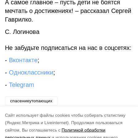
А самое главное – пусть дети не боятся
мечтать о достижениях! – рассказал Сергей
Гаврилко.
С. Логинова
Не забудьте подписаться на нас в соцсетях:
-
Вконтакте
;
-
Одноклассники
;
-
Telegram
спасениеутопающих
анивскаяфедерацияфутбола
Cайт использует файлы cookies чтобы собирать статистику
(Яндекс.Метрика и Liveinternet).
Продолжая пользоваться
сайтом, Вы соглашаетесь с
Политикой обработки
Понравилась статья?
персональных данных
и использовании cookies вашего