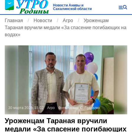
Новости Анивы и
Сахалинской области
Главная
Новости
Агро
Уроженцам
Тараная вручили медали «За спасение погибающих на
водах»
30 марта 2025, 15:02
Агро
Фото:
архив. С. Гаврилко
Уроженцам Тараная вручили
медали «За спасение погибающих