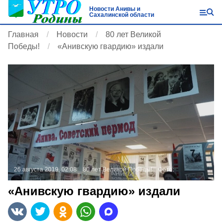
Новости Анивы и
Сахалинской области
Главная
Новости
80 лет Великой
Победы!
«Анивскую гвардию» издали
26 августа 2019, 02:08
80 лет Великой Победы!
Фото:
«Анивскую гвардию» издали