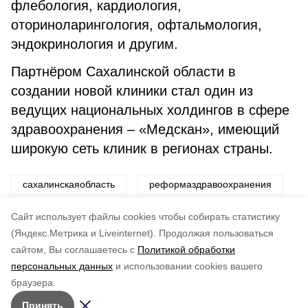
флебология, кардиология,
оториноларингология, офтальмология,
эндокринология и другим.
Партнёром Сахалинской области в
создании новой клиники стал один из
ведущих национальных холдингов в сфере
здравоохранения – «Медскан», имеющий
широкую сеть клиник в регионах страны.
сахалинскаяобласть
реформаздравоохранения
губернаторвалерийлимаренко
Cайт использует файлы cookies чтобы собирать статистику
(Яндекс.Метрика и Liveinternet).
Продолжая пользоваться
сайтом, Вы соглашаетесь с
Политикой обработки
Понравилась статья?
персональных данных
и использовании cookies вашего
по оценке
3
пользователей
браузера.
5
4
3
2
1
Принять