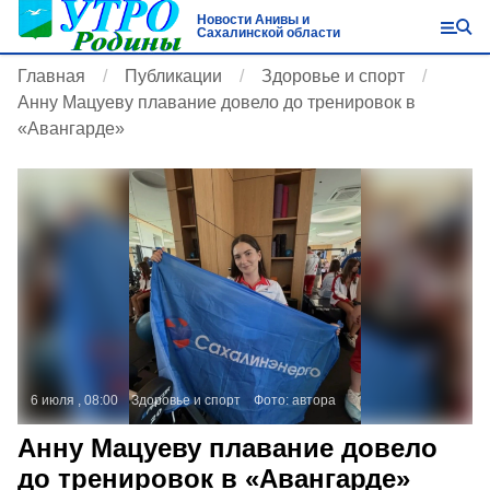
Новости Анивы и
Сахалинской области
Главная
Публикации
Здоровье и спорт
Анну Мацуеву плавание довело до тренировок в
«Авангарде»
6 июля , 08:00
Здоровье и спорт
Фото:
автора
Анну Мацуеву плавание довело
до тренировок в «Авангарде»