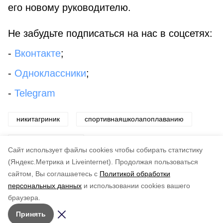
его новому руководителю.
Не забудьте подписаться на нас в соцсетях:
-
Вконтакте
;
-
Одноклассники
;
-
Telegram
никитагриник
спортивнаяшколапоплаванию
мэрсветланашвец
Cайт использует файлы cookies чтобы собирать статистику
(Яндекс.Метрика и Liveinternet).
Продолжая пользоваться
Авторы:
Дмитрий Абаров
сайтом, Вы соглашаетесь с
Политикой обработки
персональных данных
и использовании cookies вашего
Понравилась статья?
браузера.
5
4
3
2
1
Принять