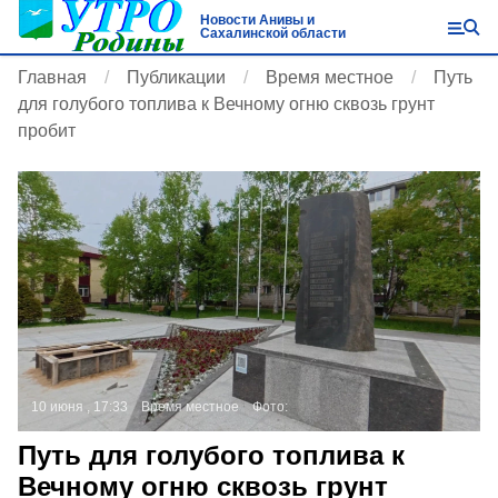
Новости Анивы и
Сахалинской области
Главная
Публикации
Время местное
Путь
для голубого топлива к Вечному огню сквозь грунт
пробит
10 июня , 17:33
Время местное
Фото:
Путь для голубого топлива к
Вечному огню сквозь грунт