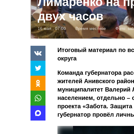
Лимаренко на п
двух часов
16 мая , 07:00
Время местное
Фото:
sak
Итоговый материал по вс
округа
Команда губернатора рас
жителей Анивского район
муниципалитет Валерий 
населением, отдельно – 
проекта «Забота. Защита
губернатор провёл личны