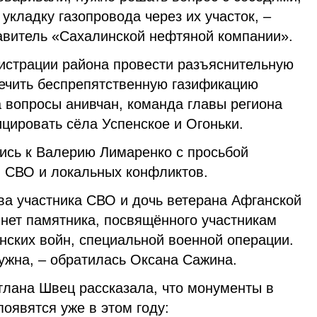
укладку газопровода через их участок, –
витель «Сахалинской нефтяной компании».
истрации района провести разъяснительную
печить беспрепятственную газификацию
 вопросы анивчан, команда главы региона
цировать сёла Успенское и Огоньки.
лись к Валерию Лимаренко с просьбой
в СВО и локальных конфликтов.
ва участника СВО и дочь ветерана Афганской
 нет памятника, посвящённого участникам
нских войн, специальной военной операции.
ужна, – обратилась Оксана Сажина.
тлана Швец рассказала, что монументы в
появятся уже в этом году: