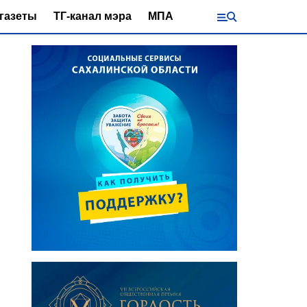
газеты
ТГ-канал мэра
МПА