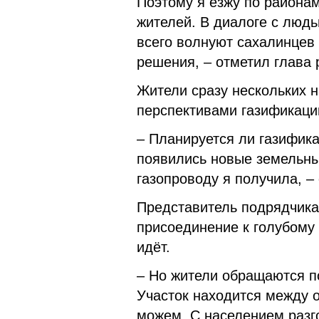
Поэтому я езжу по района
жителей. В диалоге с люд
всего волнуют сахалинцев 
решения, – отметил глава 
Жители сразу нескольких 
перспективами газификаци
– Планируется ли газифик
появились новые земельны
газопроводу я получила, –
Представитель подрядчика
присоединение к голубому 
идёт.
– Но жители обращаются по
Участок находится между 
можем. С населением разг