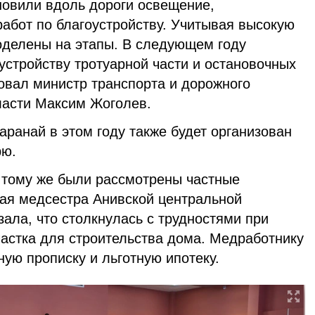
новили вдоль дороги освещение,
абот по благоустройству. Учитывая высокую
поделены на этапы. В следующем году
устройству тротуарной части и остановочных
овал министр транспорта и дорожного
ласти Максим Жоголев.
аранай в этом году также будет организован
рю.
к тому же были рассмотрены частные
ная медсестра Анивской центральной
ала, что столкнулась с трудностями при
астка для строительства дома. Медработнику
ую прописку и льготную ипотеку.