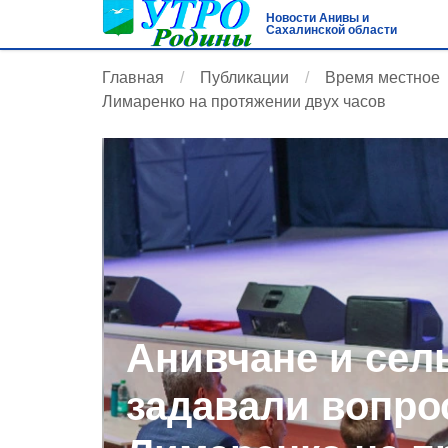
Новости Анивы и
Сахалинской области
Главная
Публикации
Время местное
Лимаренко на протяжении двух часов
Анивчане и сел
задавали вопр