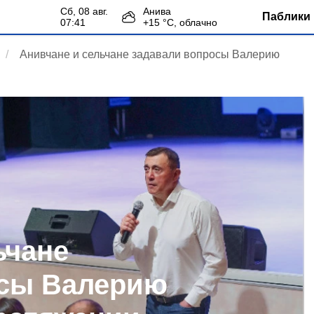
сб, 08 авг.
Анива
Паблики 
07:41
+
15
°С,
облачно
Анивчане и сельчане задавали вопросы Валерию
ьчане
осы Валерию