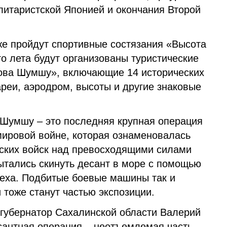
литаристской Японией и окончания Второй
же пройдут спортивные состязания «Высота
го лета будут организованы туристические
ова Шумшу», включающие 14 исторических
тареи, аэродром, высоты и другие знаковые
Шумшу – это последняя крупная операция
мировой войне, которая ознаменовалась
тских войск над превосходящими силами
ытались скинуть десант в море с помощью
пеха. Подбитые боевые машины так и
 тоже станут частью экспозиции.
 губернатор Сахалинской области Валерий
сантная операция – неотъемлемая часть