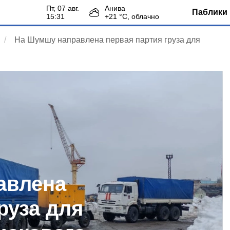
пт, 07 авг.
Анива
Паблики 
15:31
+
21
°С,
облачно
На Шумшу направлена первая партия груза для
авлена
руза для