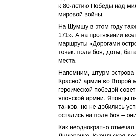
к 80-летию Победы над ми
мировой войны.
На Шумшу в этом году так
171». А на протяжении все
маршруты «Дорогами остр
точек: поле боя, доты, ба
места.
Напомним, штурм острова 
Красной армии во Второй 
героической победой сове
японской армии. Японцы п
танков, но не добились ус
остались на поле боя – они
Как неоднократно отмечал
Лимаренко, Курильская де