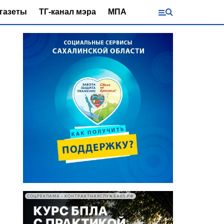
газеты
ТГ-канал мэра
МПА
СОЦРЕКЛАМА • КОНТРАКТНАЯСЛУЖБА65.РФ