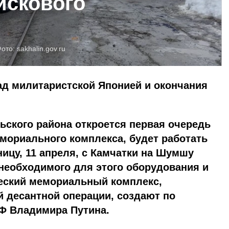
искового
Фото:
sakhalin.gov.ru
ад милитаристской Японией и окончания
ьского района откроется первая очередь
мориального комплекса, будет работать
ницу, 11 апреля, с Камчатки на Шумшу
необходимого для этого оборудования и
ческий мемориальный комплекс,
 десантной операции, создают по
Ф Владимира Путина.