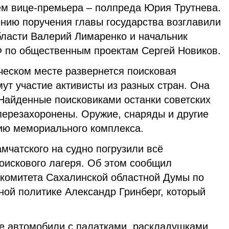
ем вице-премьера – полпреда Юрия Трутнева.
ению поручения главы государства возглавили
бласти Валерий Лимаренко и начальник
 по общественным проектам Сергей Новиков.
ческом месте развернется поисковая
мут участие активисты из разных стран. Она
 Найденные поисковиками останки советских
перезахоронены. Оружие, снаряды и другие
цию мемориального комплекса.
мчатского на судно погрузили всё
оискового лагеря. Об этом сообщил
 комитета Сахалинской областной Думы по
ной политике Александр Гринберг, который
е автомобили с палатками, раскладушками,