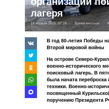
организации по
лагеря
14 апреля 2025, 07:28
Время местное
В год 80-летия Победы н
Второй мировой войны
На острове Северо-Курил
военно-исторического ме
поисковый лагерь. В пят
была начата переброска 
техники. Военно-истори
посвященный Курильской
поручению Президента Р