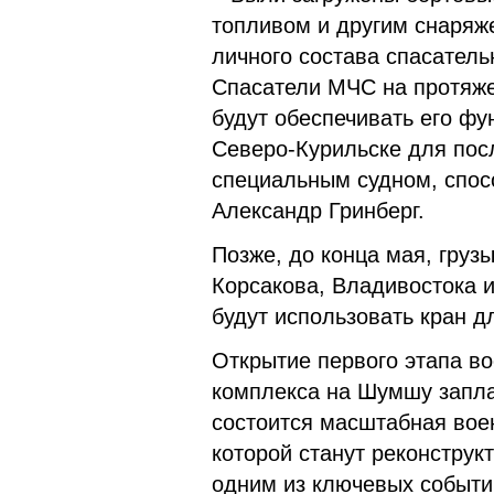
топливом и другим снаря
личного состава спасатель
Спасатели МЧС на протяже
будут обеспечивать его фу
Северо-Курильске для по
специальным судном, спосо
Александр Гринберг.
Позже, до конца мая, груз
Корсакова, Владивостока и
будут использовать кран д
Открытие первого этапа в
комплекса на Шумшу заплан
состоится масштабная вое
которой станут реконструк
одним из ключевых событи