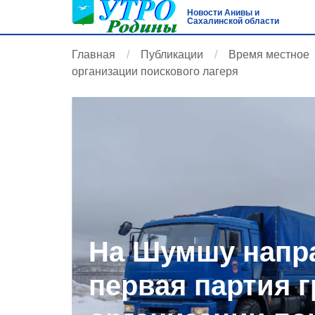
Новости Анивы и
Сахалинской области
Главная
Публикации
Время местное
организации поискового лагеря
На Шумшу напр
первая партия г