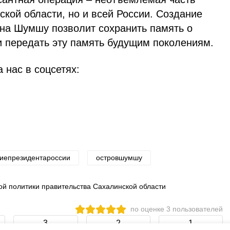
ской области, но и всей России. Создание
на Шумшу позволит сохранить память о
и передать эту память будущим поколениям.
 нас в соцсетях:
иепрезидентароссии
островшумшу
 политики правительства Сахалинской области
по оценке
3
пользователей
3
2
1