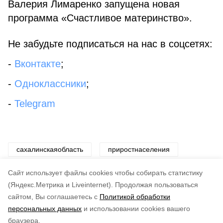
Валерия Лимаренко запущена новая
программа «Счастливое материнство».
Не забудьте подписаться на нас в соцсетях:
-
Вконтакте
;
-
Одноклассники
;
-
Telegram
сахалинскаяобласть
приростнаселения
губернаторвалерийлимаренко
Cайт использует файлы cookies чтобы собирать статистику
(Яндекс.Метрика и Liveinternet).
Продолжая пользоваться
сайтом, Вы соглашаетесь с
Политикой обработки
Понравилась статья?
персональных данных
и использовании cookies вашего
по оценке
4
пользователей
браузера.