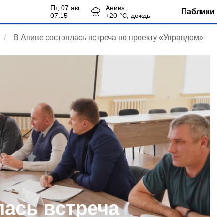
пт, 07 авг.
Анива
Паблики 
07:15
+
20
°С,
дождь
В Аниве состоялась встреча по проекту «Управдом»
лась встреча