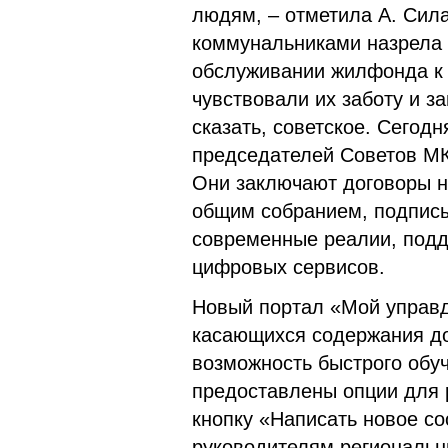
людям, – отметила А. Сила
коммунальниками назрела 
обслуживании жилфонда к
чувствовали их заботу и з
сказать, советское. Сегод
председателей Советов М
Они заключают договоры н
общим собранием, подписы
современные реалии, под
цифровых сервисов.
Новый портал «Мой управд
касающихся содержания до
возможность быстрого обу
предоставлены опции для 
кнопку «Написать новое с
руководителям региональны