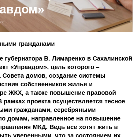
равдом»
о:
вными гражданами
ве губернатора В. Лимаренко в Сахалинской
ект «Управдом», цель которого –
 Совета домов, создание системы
ствия собственников жилья и
ере ЖКХ, а также повышение правовой
В рамках проекта осуществляется тесное
ными гражданами, серебряными
по домам, направленное на повышение
правления МКД. Ведь все хотят жить в
ыть уверенными, что за состоянием их