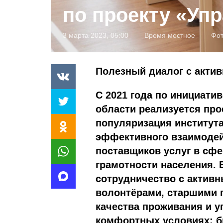
по проекту «Уп
3 марта 2023, 05:00
Время местное
Фот
Полезный диалог с акти
С 2021 года по инициати
области реализуется про
популяризация института
эффективного взаимодей
поставщиков услуг в сф
грамотности населения. 
сотрудничество с актив
волонтёрами, старшими 
качества проживания и у
комфортных условиях: б