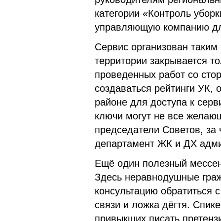
категории «Контроль уборк
управляющую компанию дл
Сервис организован таким 
территории закрывается т
проведенных работ со сто
создаваться рейтинги УК, 
районе для доступа к серв
ключи могут не все желающ
председатели Советов, за 
департамент ЖК и ДХ адми
Ещё один полезный мессен
Здесь неравнодушные граж
консультацию обратиться с
связи и ложка дёгтя. Спик
привыкших писать претенз