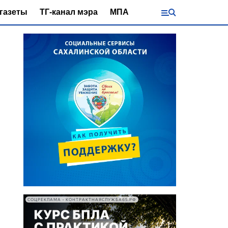
газеты
ТГ-канал мэра
МПА
СОЦРЕКЛАМА • КОНТРАКТНАЯСЛУЖБА65.РФ