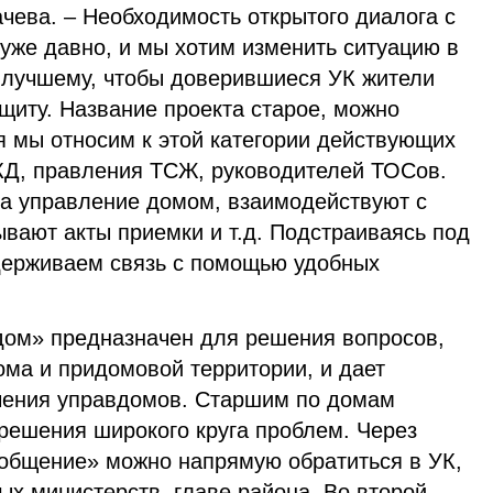
чева. – Необходимость открытого диалога с
уже давно, и мы хотим изменить ситуацию в
 лучшему, чтобы доверившиеся УК жители
ащиту. Название проекта старое, можно
ня мы относим к этой категории действующих
КД, правления ТСЖ, руководителей ТОСов.
а управление домом, взаимодействуют с
вают акты приемки и т.д. Подстраиваясь под
держиваем связь с помощью удобных
ом» предназначен для решения вопросов,
ма и придомовой территории, и дает
чения управдомов. Старшим по домам
решения широкого круга проблем. Через
ообщение» можно напрямую обратиться в УК,
х министерств, главе района. Во второй