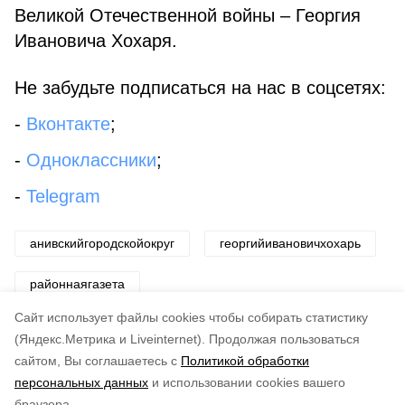
Великой Отечественной войны – Георгия
Ивановича Хохаря.
Не забудьте подписаться на нас в соцсетях:
-
Вконтакте
;
-
Одноклассники
;
-
Telegram
анивскийгородскойокруг
георгийивановичхохарь
районнаягазета
Cайт использует файлы cookies чтобы собирать статистику
Авторы:
Главный библиограф-краевед Галина Штепа
(Яндекс.Метрика и Liveinternet).
Продолжая пользоваться
сайтом, Вы соглашаетесь с
Политикой обработки
Понравилась статья?
персональных данных
и использовании cookies вашего
по оценке
3
пользователей
браузера.