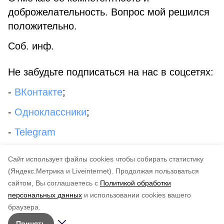
доброжелательность. Вопрос мой решился
положительно.
Соб. инф.
Не забудьте подписаться на нас в соцсетях:
-
ВКонтакте
;
-
Одноклассники
;
-
Telegram
мэрсветланашвец
пенсионеркатроицкого
Cайт использует файлы cookies чтобы собирать статистику
(Яндекс.Метрика и Liveinternet).
Продолжая пользоваться
сайтом, Вы соглашаетесь с
Политикой обработки
Понравилась статья?
персональных данных
и использовании cookies вашего
по оценке
4
пользователей
браузера.
5
4
3
2
1
Принять