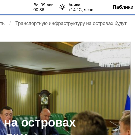
вс, 09 авг.
Анива
Паблики 
00:36
+
14
°С,
ясно
ть
Транспортную инфраструктуру на островах будут
 на островах