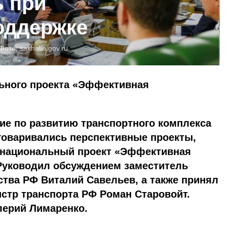
ь при
оддержке
Фото:
sakhalin.gov.ru
льного проекта «Эффективная
ие по развитию транспортного комплекса
говаривались перспективные проекты,
 национальный проект «Эффективная
 Руководил обсуждением заместитель
тва РФ Виталий Савельев, а также принял
истр транспорта РФ Роман Старовойт.
лерий Лимаренко.