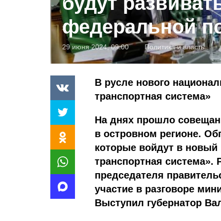
будут развиват
федеральной п
29 июня 2024, 09:00
Политика и власть
В русле нового национа
транспортная система»
На днях прошло совещан
в островном регионе. Об
которые войдут в новый
транспортная система».
председателя правительс
участие в разговоре мин
Выступил губернатор Ва