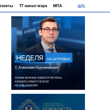
газеты
ТГ-канал мэра
МПА