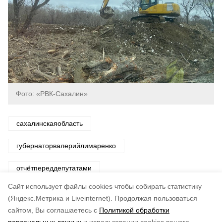
Фото: «РВК-Сахалин»
сахалинскаяобласть
губернаторвалерийлимаренко
отчётпереддепутатами
Cайт использует файлы cookies чтобы собирать статистику
Авторы:
Департамент информационной политики ПСО
(Яндекс.Метрика и Liveinternet).
Продолжая пользоваться
сайтом, Вы соглашаетесь с
Политикой обработки
Понравилась статья?