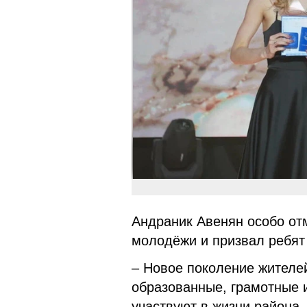
Андраник Авенян особо от
молодёжи и призвал ребят 
– Новое поколение жителей
образованные, грамотные 
участвуют в жизни района,