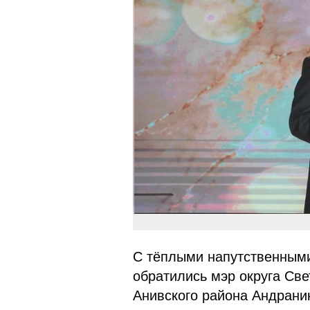
С тёплыми напутственными
обратились мэр округа Св
Анивского района Андраник