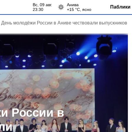
вс, 09 авг.
Анива
Паблики 
23:30
+
15
°С,
ясно
 День молодёжи России в Аниве чествовали выпускников
и России в
ли