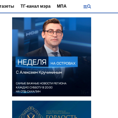
газеты
ТГ-канал мэра
МПА