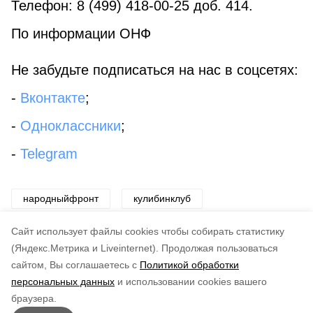
Телефон: 8 (499) 418-00-25 доб. 414.
По информации ОНФ
Не забудьте подписаться на нас в соцсетях:
-
Вконтакте
;
-
Одноклассники
;
-
Telegram
народныйфронт
кулибинклуб
министерствообороны
Cайт использует файлы cookies чтобы собирать статистику
(Яндекс.Метрика и Liveinternet).
Продолжая пользоваться
сайтом, Вы соглашаетесь с
Политикой обработки
Понравилась статья?
персональных данных
и использовании cookies вашего
по оценке
4
пользователей
браузера.
5
4
3
2
1