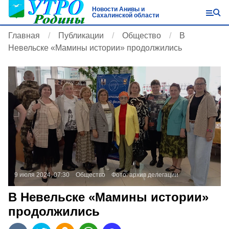
Новости Анивы и
Сахалинской области
Главная
Публикации
Общество
В
Невельске «Мамины истории» продолжились
9 июля 2024, 07:30
Общество
Фото:
архив делегации
В Невельске «Мамины истории»
продолжились