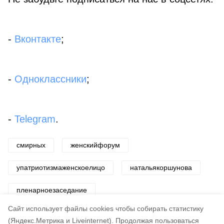
-
Вконтакте
;
-
Одноклассники
;
-
Telegram
.
смирных
женскийфорум
упатриотизмаженскоелицо
натальякоршунова
пленарноезаседание
Cайт использует файлы cookies чтобы собирать статистику
Авторы:
Светлана Захарова
(Яндекс.Метрика и Liveinternet).
Продолжая пользоваться