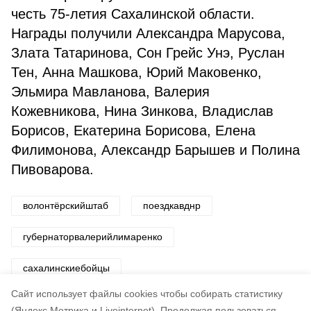
честь 75-летия Сахалинской области.
Награды получили Александра Марусова,
Злата Татаринова, Сон Грейс Унэ, Руслан
Тен, Анна Машкова, Юрий Маковенко,
Эльмира Мавланова, Валерия
Кожевникова, Нина Зинкова, Владислав
Борисов, Екатерина Борисова, Елена
Филимонова, Александр Барышев и Полина
Пивоварова.
волонтёрскийштаб
поездкавднр
губернаторвалерийлимаренко
сахалинскиебойцы
Cайт использует файлы cookies чтобы собирать статистику
Авторы:
Департамент информационной политики
(Яндекс.Метрика и Liveinternet).
Продолжая пользоваться