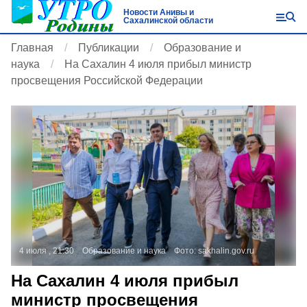
Новости Анивы и
Сахалинской области
Главная
Публикации
Образование и
наука
На Сахалин 4 июля прибыл министр
просвещения Российской Федерации
4 июля , 21:30
Образование и наука
Фото:
sakhalin.gov.ru
На Сахалин 4 июля прибыл
министр просвещения