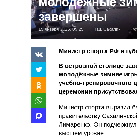
молодёжные зи
завершены
15 января 2025, 05:25
Наш Сахалин
Фо
Министр спорта РФ и губ
В островной столице зав
молодёжные зимние игры
учебно-тренировочного ц
церемонии присутствова
Министр спорта выразил бл
правительству Сахалинско
Лимаренко. Он подчеркнул
высшем уровне.