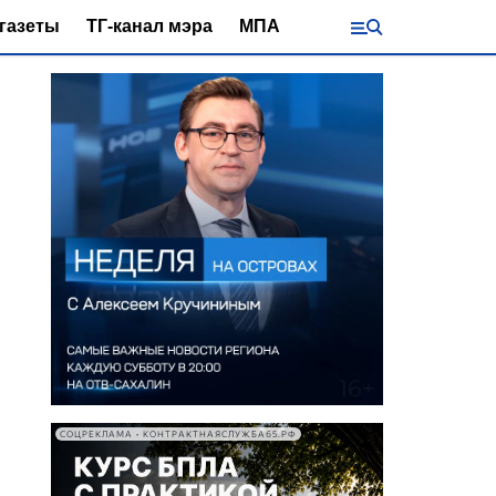
газеты
ТГ-канал мэра
МПА
СОЦРЕКЛАМА • КОНТРАКТНАЯСЛУЖБА65.РФ