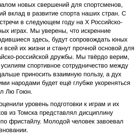
ачалом новых свершений для спортсменов,
й вклад в развитие спорта наших стран. С
стречи в следующем году на Х Российско-
ых играх. Мы уверены, что искренние
одившиеся здесь, будут сопровождать юных
 всей их жизни и станут прочной основой для
айско-российской дружбы. Мы твёрдо верим,
 усилиям спортивное сотрудничество между
дальше приносить взаимную пользу, a дух
ми народами будет ещё глубже укореняться
ил Лю Гоюн.
ценили уровень подготовки к играм и их
ов из Томска представлял дисциплину
 по фристайлу. Молодой человек завоевал
вновании.