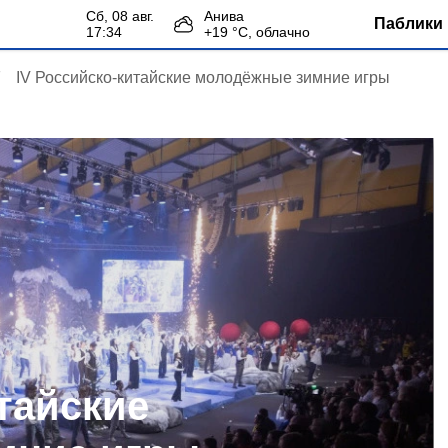
сб, 08 авг.
Анива
Паблики 
17:34
+
19
°С,
облачно
IV Российско‑китайские молодёжные зимние игры
тайские