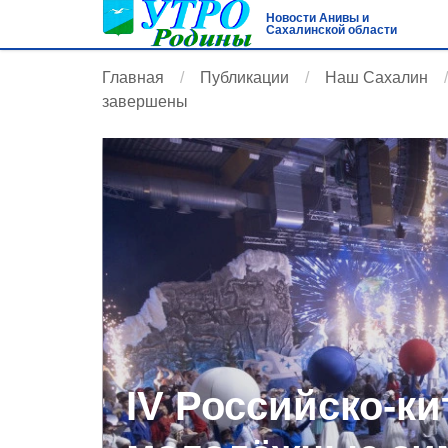
Новости Анивы и
Сахалинской области
Главная
Публикации
Наш Сахалин
завершены
IV Российско‑ки