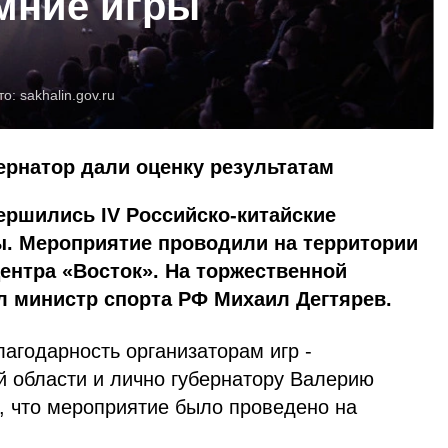
мние игры
то:
sakhalin.gov.ru
ернатор дали оценку результатам
ершились IV Российско-китайские
. Мероприятие проводили на территории
ентра «Восток». На торжественной
л министр спорта РФ Михаил Дегтярев.
агодарность организаторам игр -
й области и лично губернатору Валерию
, что мероприятие было проведено на