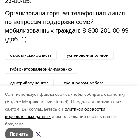
23-00-05.
Организована горячая телефонная линия
по вопросам поддержки семей
мобилизованных граждан: 8-800-201-00-99
(доб. 1).
сахалинскаяобласть
успеновскийполигон
губернаторвалерийлимаренко
дмитрийглушенков
тренировочнаябаза
Cайт использует файлы cookies чтобы собирать статистику
Авторы:
Департамент информационной политики
(Яндекс.Метрика и Liveinternet).
Продолжая пользоваться
сайтом, Вы соглашаетесь с
Политикой обработки
Понравилась статья?
персональных данных
и использовании cookies вашего
по оценке
5
пользователей
браузера.
5
4
3
2
1
Принять