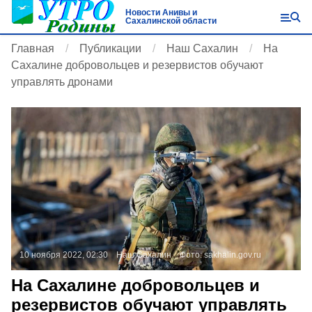
Новости Анивы и
Сахалинской области
Главная
Публикации
Наш Сахалин
На
Сахалине добровольцев и резервистов обучают
управлять дронами
10 ноября 2022, 02:30
Наш Сахалин
Фото:
sakhalin.gov.ru
На Сахалине добровольцев и
резервистов обучают управлять