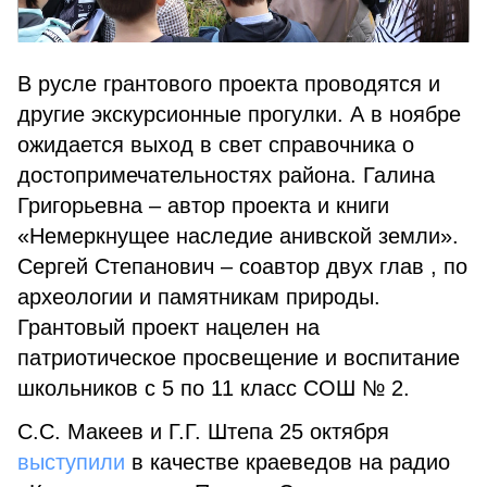
В русле грантового проекта проводятся и
другие экскурсион­ные прогулки. А в ноябре
ожида­ется выход в свет справочника о
достопримечательностях района. Галина
Григорьевна – автор про­екта и книги
«Немеркнущее на­следие анивской земли».
Сергей Степанович – соавтор двух глав , по
археологии и памятникам природы.
Грантовый проект нацелен на
патриотическое просвещение и воспитание
школьников с 5 по 11 класс СОШ № 2.
С.С. Макеев и Г.Г. Штепа 25 октя­бря
выступили
в качестве краеведов на радио