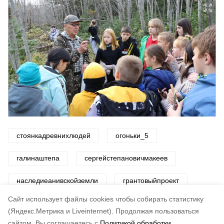
стоянкадревнихлюдей
огоньки_5
галинаштепа
сергейстепановичмакеев
наследиеанивскойземли
грантовыйпроект
Cайт использует файлы cookies чтобы собирать статистику
Авторы:
Светлана Захарова
(Яндекс.Метрика и Liveinternet).
Продолжая пользоваться
сайтом, Вы соглашаетесь с
Политикой обработки